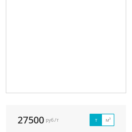
27500
руб./т
т
м³