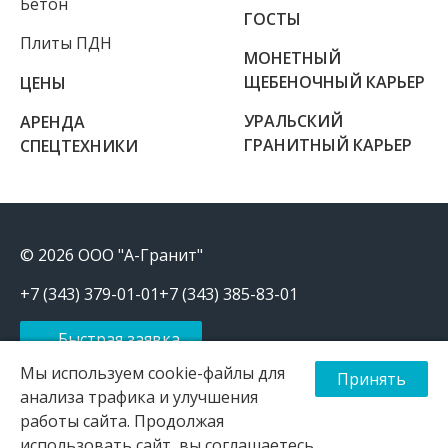
Бетон
ГОСТЫ
Плиты ПДН
МОНЕТНЫЙ
ЩЕБЕНОЧНЫЙ КАРЬЕР
ЦЕНЫ
УРАЛЬСКИЙ
АРЕНДА
ГРАНИТНЫЙ КАРЬЕР
СПЕЦТЕХНИКИ
© 2026 ООО "А-Гранит"
+7 (343) 379-01-01
+7 (343) 385-83-01
Быстрая заявка
Мы используем cookie-файлы для
Принять
Щебень, отсев, песок, ПЩС продажа и доставка в Екатеринбурге
и Свердловской области
анализа трафика и улучшения
работы сайта. Продолжая
Информация на сайте носит исключительно информационный
характер и не является публичной офертой, определяемой
использовать сайт, вы соглашаетесь